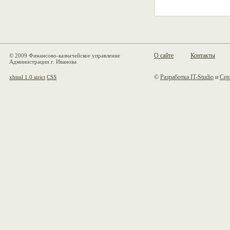
О сайте
Контакты
© 2009 Финансово-казначейское управление
Администрации г. Иванова
©
Разработка IT-Studio
и
Сер
xhtml 1.0 strict
CSS