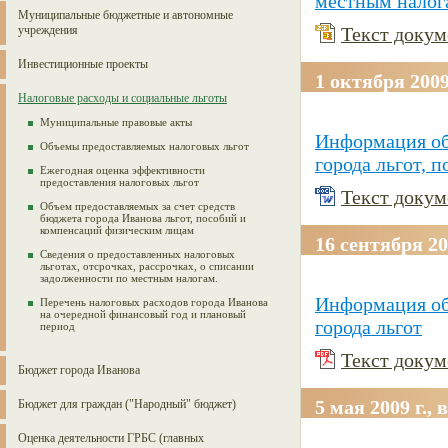
местным налога
Муниципальные бюджетные и автономные
учреждения
Текст докуме
Инвестиционные проекты
1 октября 2009
Налоговые расходы и социальные льготы
Муниципальные правовые акты
Информация об
Объемы предоставляемых налоговых льгот
города льгот, 
Ежегодная оценка эффективности
предоставления налоговых льгот
Текст докуме
Объем предоставляемых за счет средств
бюджета города Иванова льгот, пособий и
компенсаций физическим лицам
16 сентября 200
Сведения о предоставленных налоговых
льготах, отсрочках, рассрочках, о списании
задолженности по местным налогам.
Информация об
Перечень налоговых расходов города Иванова
на очередной финансовый год и плановый
города льгот
период
Текст докуме
Бюджет города Иванова
5 мая 2009 г.,
Бюджет для граждан ("Народный" бюджет)
Оценка деятельности ГРБС (главных