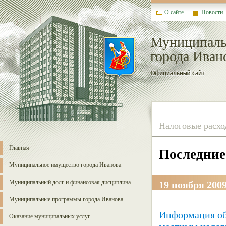
О сайте
Новости
Муниципаль
города Иван
Налоговые расхо
Главная
Последние
Муниципальное имущество города Иванова
Муниципальный долг и финансовая дисциплина
19 ноября 2009
Муниципальные программы города Иванова
Информация об
Оказание муниципальных услуг