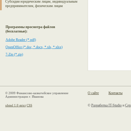
Субсидии юридическим лицам, индивидуальным
предпринимателям, физическим лицам
Программы просмотра файлов
(бесплатные):
Adobe Reader (*.pdf)
OpenOffice (*.doc, *.docx, *.xls, *.xlsx)
7-Zip (*.zip)
О сайте
Контакты
© 2009 Финансово-казначейское управление
Администрации г. Иванова
©
Разработка IT-Studio
и
Сер
xhtml 1.0 strict
CSS