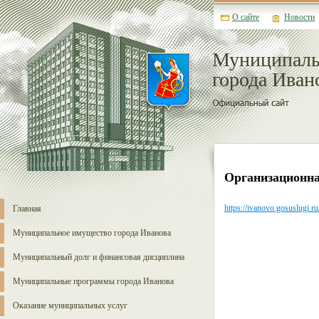
О сайте
Новости
Муниципаль
города Иван
Организационна
https://ivanovo.gosuslugi.ru
Главная
Муниципальное имущество города Иванова
Муниципальный долг и финансовая дисциплина
Муниципальные программы города Иванова
Оказание муниципальных услуг